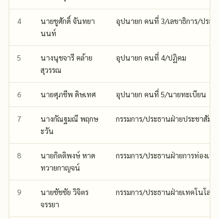
4
นายชูศักดิ์ จันทยา
อุปนายก คนที่ 3/เลขาธิการ/ประธา
นนท์
5
นางนุชจารี คล้าย
อุปนายก คนที่ 4/ปฏิคม
สุวรรณ
6
นายศุภชีพ ดิษเทศ
อุปนายก คนที่ 5/นายทะเบียน
7
นางกัณฐมณี พฤกษ
กรรมการ/ประธานฝ่ายประชาสัมพัน
ะวัน
8
นายกิตติพงษ์ หาด
กรรมการ/ประธานฝ่ายการท่องเที่
ทวายกาญจน์
9
นายชัชชัย วิจิตร
กรรมการ/ประธานฝ่ายเทคโนโลยีส
จรรยา