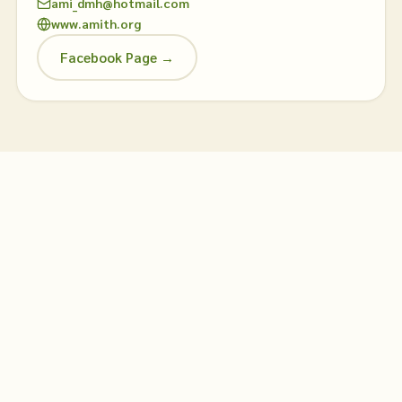
ami_dmh@hotmail.com
www.amith.org
Facebook Page →