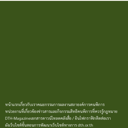
02-354-4260
disabilitiesth@gmail.com
หน้าแรก
เกี่ยวกับเรา
คณะกรรมการ
ผลงานสภา
องค์การคนพิการ
หน่วยงานที่เกี่ยวข้อง
ข่าวสารและกิจกรรม
สิทธิคนพิการที่ควรรู้
กฎหมาย
DTH-Magazine
เอกสารดาวน์โหลด
คลังสื่อ / อินโฟกราฟิก
ติดต่อเรา
ผังเว็บไซต์
ขั้นตอนการพัฒนา
เว็บไซต์ทางการ dth.or.th