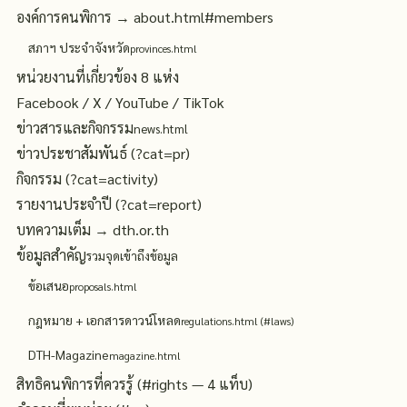
องค์การคนพิการ → about.html#members
สภาฯ ประจำจังหวัด
provinces.html
หน่วยงานที่เกี่ยวข้อง 8 แห่ง
Facebook / X / YouTube / TikTok
ข่าวสารและกิจกรรม
news.html
ข่าวประชาสัมพันธ์ (?cat=pr)
กิจกรรม (?cat=activity)
รายงานประจำปี (?cat=report)
บทความเต็ม → dth.or.th
ข้อมูลสำคัญ
รวมจุดเข้าถึงข้อมูล
ข้อเสนอ
proposals.html
กฎหมาย + เอกสารดาวน์โหลด
regulations.html (#laws)
DTH-Magazine
magazine.html
สิทธิคนพิการที่ควรรู้ (#rights — 4 แท็บ)