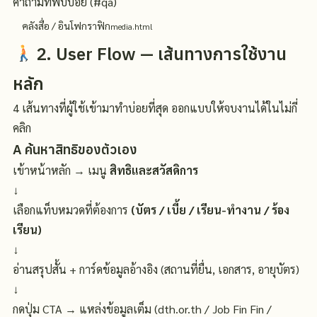
คำถามที่พบบ่อย (#qa)
คลังสื่อ / อินโฟกราฟิก
media.html
2. User Flow — เส้นทางการใช้งาน
หลัก
4 เส้นทางที่ผู้ใช้เข้ามาทำบ่อยที่สุด ออกแบบให้จบงานได้ในไม่กี่
คลิก
A
ค้นหาสิทธิของตัวเอง
เข้าหน้าหลัก → เมนู
สิทธิและสวัสดิการ
↓
เลือกแท็บหมวดที่ต้องการ
(บัตร / เบี้ย / เรียน-ทำงาน / ร้อง
เรียน)
↓
อ่านสรุปสั้น + การ์ดข้อมูลอ้างอิง (สถานที่ยื่น, เอกสาร, อายุบัตร)
↓
กดปุ่ม CTA → แหล่งข้อมูลเต็ม (dth.or.th / Job Fin Fin /