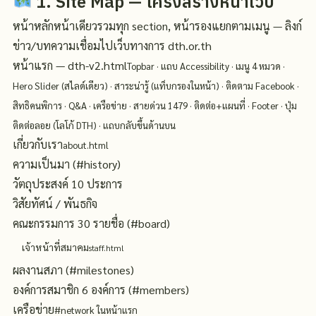
1. Site Map — โครงสร้างหน้าเว็บ
หน้าหลักหน้าเดียวรวมทุก section, หน้ารองแยกตามเมนู — ลิงก์
ข่าว/บทความเชื่อมไปเว็บทางการ dth.or.th
หน้าแรก — dth-v2.html
Topbar · แถบ Accessibility · เมนู 4 หมวด ·
Hero Slider (สไลด์เดียว) · สาระน่ารู้ (แท็บกรองในหน้า) · ติดตาม Facebook ·
สิทธิคนพิการ · Q&A · เครือข่าย · สายด่วน 1479 · ติดต่อ+แผนที่ · Footer · ปุ่ม
ติดต่อลอย (โลโก้ DTH) · แถบกลับขึ้นด้านบน
เกี่ยวกับเรา
about.html
ความเป็นมา (#history)
วัตถุประสงค์ 10 ประการ
วิสัยทัศน์ / พันธกิจ
คณะกรรมการ 30 รายชื่อ (#board)
เจ้าหน้าที่สมาคม
staff.html
ผลงานสภา (#milestones)
องค์การสมาชิก 6 องค์การ (#members)
เครือข่าย
#network ในหน้าแรก