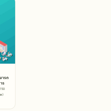
ามารถ
การ
ารถ
๑)
…