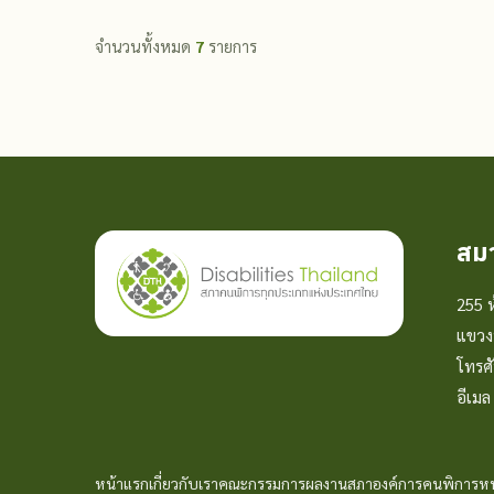
จำนวนทั้งหมด
7
รายการ
สม
255 ห
แขวง
โทรศ
อีเม
หน้าแรก
เกี่ยวกับเรา
คณะกรรมการ
ผลงานสภา
องค์การคนพิการ
หน