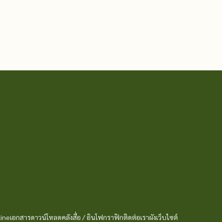
ine
เอกสารดาวน์โหลด
คลังสื่อ / อินโฟกราฟิก
ติดต่อเรา
ผังเว็บไซต์