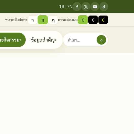
TH
|
EN
ก
ก
ขนาดตัวอักษร
การแสดงผล
ก
C
C
C
ละกิจกรรม
ข้อมูลสำคัญ
⌕
▾
▾