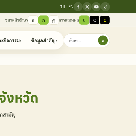
TH
|
EN
ก
ก
ขนาดตัวอักษร
การแสดงผล
ก
C
C
C
ละกิจกรรม
ข้อมูลสำคัญ
⌕
▾
▾
ังหวัด
ิกสามัญ