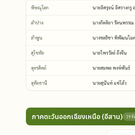
พิษณุโลก
นายอิศรุจน์ อิศรางกรู 
ลำปาง
นางกิตติยา รัตนพรรณ
ลำพูน
นางชลธิชา พิพัฒนไมต
สุโขทัย
นายไพรวัลย์ ถึงจีน
อุตรดิตถ์
นายสมพล พงษ์พันธ์
อุทัยธานี
นายสุนันท์ แซ่โล้ว
ภาคตะวันออกเฉียงเหนือ (อีสาน)
19 จั