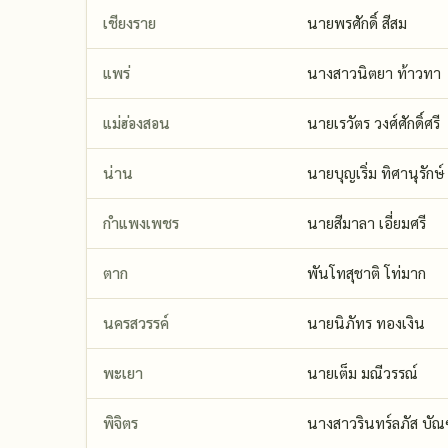
เชียงราย
นายพรศักดิ์ สีสม
แพร่
นางสาวนิตยา ท้าวทา
แม่ฮ่องสอน
นายเรวัตร วงศ์ศักดิ์ศรี
น่าน
นายบุญเริ่ม ทิศานุรักษ์
กำแพงเพชร
นายสีมาลา เอี่ยมศรี
ตาก
พันโทสุชาติ โท่มาก
นครสวรรค์
นายนิภัทร ทองเงิน
พะเยา
นายเต็ม มณีวรรณ์
พิจิตร
นางสาวรินทร์ลภัส บัณฑ