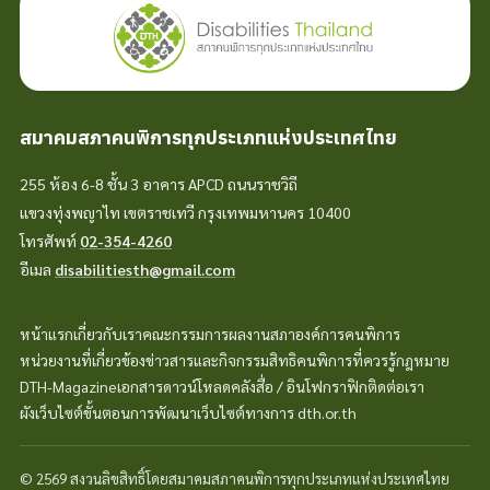
สมาคมสภาคนพิการทุกประเภทแห่งประเทศไทย
255 ห้อง 6-8 ชั้น 3 อาคาร APCD ถนนราชวิถี
แขวงทุ่งพญาไท เขตราชเทวี กรุงเทพมหานคร 10400
โทรศัพท์
02-354-4260
อีเมล
disabilitiesth@gmail.com
หน้าแรก
เกี่ยวกับเรา
คณะกรรมการ
ผลงานสภา
องค์การคนพิการ
หน่วยงานที่เกี่ยวข้อง
ข่าวสารและกิจกรรม
สิทธิคนพิการที่ควรรู้
กฎหมาย
DTH-Magazine
เอกสารดาวน์โหลด
คลังสื่อ / อินโฟกราฟิก
ติดต่อเรา
ผังเว็บไซต์
ขั้นตอนการพัฒนา
เว็บไซต์ทางการ dth.or.th
© 2569 สงวนลิขสิทธิ์โดยสมาคมสภาคนพิการทุกประเภทแห่งประเทศไทย