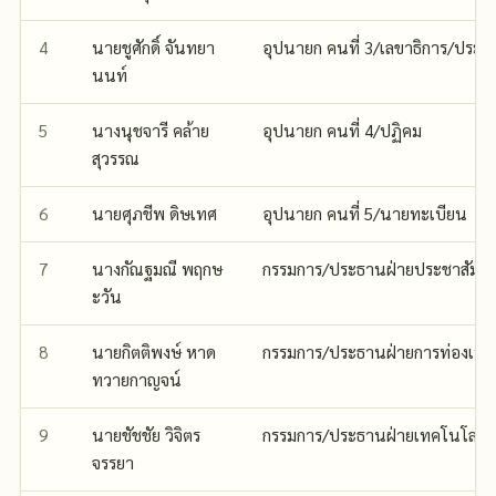
4
นายชูศักดิ์ จันทยา
อุปนายก คนที่ 3/เลขาธิการ/ประธา
นนท์
5
นางนุชจารี คล้าย
อุปนายก คนที่ 4/ปฏิคม
สุวรรณ
6
นายศุภชีพ ดิษเทศ
อุปนายก คนที่ 5/นายทะเบียน
7
นางกัณฐมณี พฤกษ
กรรมการ/ประธานฝ่ายประชาสัมพัน
ะวัน
8
นายกิตติพงษ์ หาด
กรรมการ/ประธานฝ่ายการท่องเที่
ทวายกาญจน์
9
นายชัชชัย วิจิตร
กรรมการ/ประธานฝ่ายเทคโนโลยีส
จรรยา