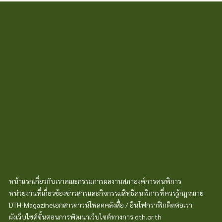
02-354-4260
disabilitiesth@gmail.com
หน้าแรก
เกี่ยวกับเรา
คณะกรรมการ
ผลงานสภา
องค์การคนพิการ
หน่วยงานที่เกี่ยวข้อง
ข่าวสารและกิจกรรม
สิทธิคนพิการที่ควรรู้
กฎหมาย
DTH-Magazine
เอกสารดาวน์โหลด
คลังสื่อ / อินโฟกราฟิก
ติดต่อเรา
ผังเว็บไซต์
ขั้นตอนการพัฒนา
เว็บไซต์ทางการ dth.or.th