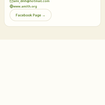
ami_dmh@hotmail.com
www.amith.org
Facebook Page →