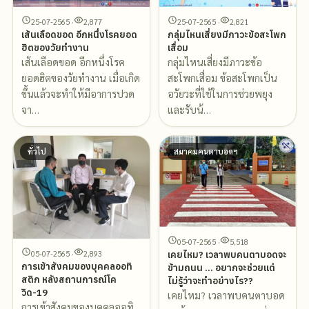
25-07-2565 ·
2,877
25-07-2565 ·
2,821
เส้นเลือดขอด อีกหนึ่งโรคยอด
กลุ่มไหนเสี่ยงมีภาวะข้อสะโพก
ฮิตของวัยทำงาน
เสื่อม
เส้นเลือดขอด อีกหนึ่งโรค
กลุ่มไหนเสี่ยงมีภาวะข้อ
ยอดฮิตของวัยทำงาน เมื่อเกิด
สะโพกเสื่อม ข้อสะโพกเป็น
ขึ้นแล้วจะทำให้มีอาการปวด
อวัยวะที่ใช้ในการช่วยพยุง
จา…
และรับน้…
ทั่วไป
สมาคมคนตาบอดฯ
05-07-2565 ·
5,518
05-07-2565 ·
2,893
เคยไหม? เวลาพบคนตาบอดจะ
การเข้าสังคมของบุคคลออทิ
ข้ามถนน … อยากจะช่วยแต่
สติก หลังสถานการณ์โค
ไม่รู้ว่าจะทำอย่างไร??
วิด-19
เคยไหม? เวลาพบคนตาบอด
การเข้าสังคมของบุคคลออทิ